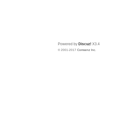
Powered by
Discuz!
X3.4
© 2001-2017
Comsenz Inc.