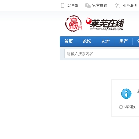
客户端
官方微信
业务联系 1
首页
论坛
人才
房产
请稍候...