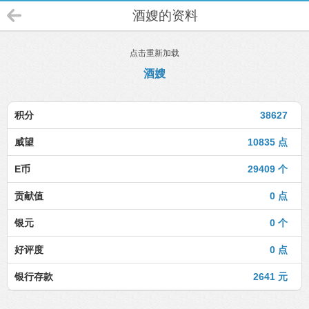
酒嫂的资料
点击重新加载
酒嫂
积分
38627
威望
10835 点
E币
29409 个
贡献值
0 点
银元
0 个
好评度
0 点
银行存款
2641 元